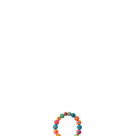
©2026 Olloqui Joyas
Alta Joyería Artesanal en Micromosaico Reg.Nº: EX0584-10