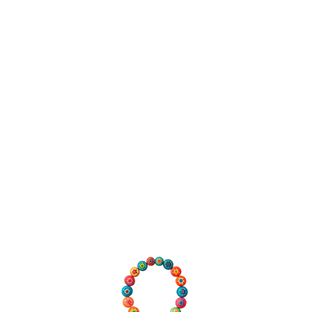
©2026 Olloqui Joyas
Alta Joyería Artesanal en Micromosaico Reg.Nº: EX0584-10