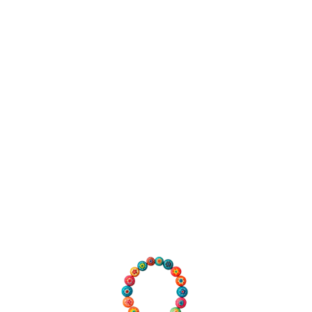
©2026 Olloqui Joyas
Alta Joyería Artesanal en Micromosaico Reg.Nº: EX0584-10